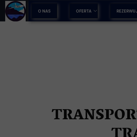
O NAS
OFERTA
REZERWU
OBOZY SPORTOWE
WYCIECZKI NA MADERZE
WYCIECZKI Z PRZEWODNIKI
WCZASY & LAST MINUTE
WSPARCIE DLA BIUR PODRÓ
TRANSPOR
WYJAZDY INTEGRACYJNE
TRANSFERY LOTNISKOWE
TR