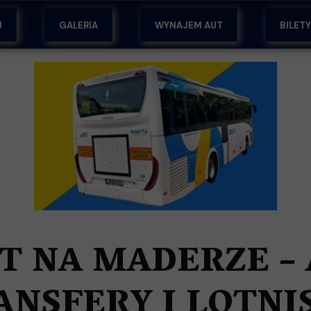
J
GALERIA
WYNAJEM AUT
BILET
EM
ŻY
T NA MADERZE – 
ANSFERY I LOTNI