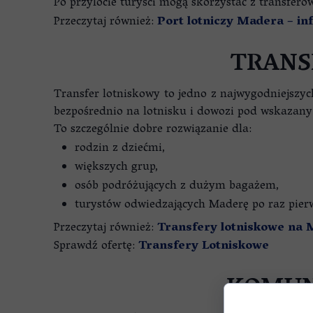
Po przylocie turyści mogą skorzystać z transfe
Przeczytaj również:
Port lotniczy Madera – in
TRANS
Transfer lotniskowy to jedno z najwygodniejszyc
bezpośrednio na lotnisku i dowozi pod wskazany
To szczególnie dobre rozwiązanie dla:
rodzin z dziećmi,
większych grup,
osób podróżujących z dużym bagażem,
turystów odwiedzających Maderę po raz pier
Przeczytaj również:
Transfery lotniskowe na 
Sprawdź ofertę:
Transfery Lotniskowe
KOMUN