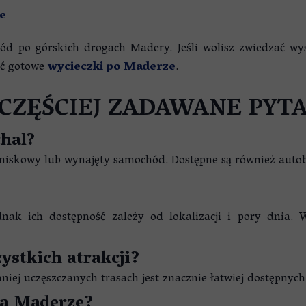
e
d po górskich drogach Madery. Jeśli wolisz zwiedzać wys
yć gotowe
wycieczki po Maderze
.
CZĘŚCIEJ ZADAWANE PYT
chal?
tniskowy lub wynajęty samochód. Dostępne są również autob
dnak ich dostępność zależy od lokalizacji i pory dnia
ystkich atrakcji?
mniej uczęszczanych trasach jest znacznie łatwiej dostępny
na Maderze?