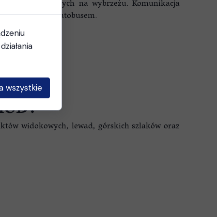
jscowości położonych na wybrzeżu. Komunikacja
 łatwo dostępne autobusem.
ądzeniu
działania
sach 2026
a wszystkie
HÓD?
nktów widokowych, lewad, górskich szlaków oraz