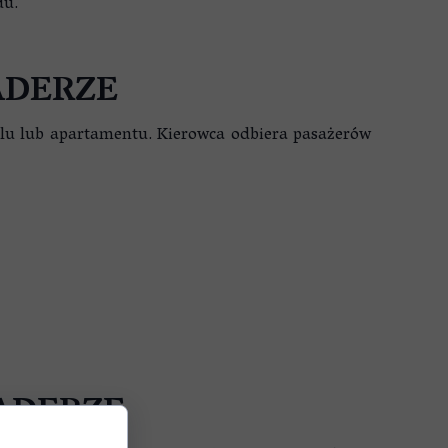
du.
ADERZE
telu lub apartamentu. Kierowca odbiera pasażerów
ADERZE