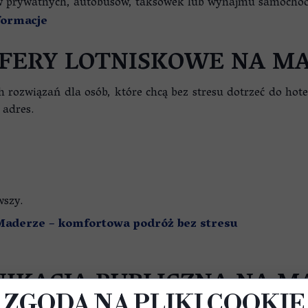
rów prywatnych, autobusów, taksówek lub wynajmu samocho
formacje
FERY LOTNISKOWE NA M
h rozwiązań dla osób, które chcą bez stresu dotrzeć do ho
 adres.
wszy.
Maderze – komfortowa podróż bez stresu
IKACJA PUBLICZNA NA M
ZGODA NA PLIKI COOKIE