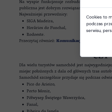
Na wyspie funkcjonuje rozbudowana sieć autob
publiczna jest dobrym rozwiązaniem dla osób po
Najważniejsi przewoźnicy:
Cookies to m
SIGA Madeira,
podczas prze
Horários do Funchal,
serwisu, pers
Rodoeste.
Przeczytaj również:
Komunikacja publiczna na 
CZY
Dla wielu turystów samochód jest najwygodniej
miejsc położonych z dala od głównych tras auto
Samochód szczególnie przydaje się podczas odwie
Pico do Arieiro,
Porto Moniz,
Półwysep Świętego Wawrzyńca,
Fanal,
Ribeira da Janela.