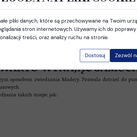
usów obsługująca zarówno Funchal, jak i większość mie
dróżujących bez samochodu, choć nie wszystkie atrakcje są
ałe pliki danych, które są przechowywane na Twoim urz
glądania stron internetowych. Używamy ich do poprawy 
onalizacji treści, oraz analizy ruchu na stronie.
Maderze – przewodnik po autobusach, biletach i tra
Dostosuj
Zezwól n
 WARTO WYNAJĄĆ SAMOC
szym sposobem zwiedzania Madery. Pozwala dotrzeć do pu
busowych.
dzania takich miejsc jak: