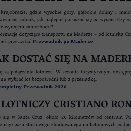
ZE
rajobrazie, gdzie wysokie góry, głębokie doliny i mal
wia się jednak, jak najlepiej poruszać się po wyspie. Czy
zie wynajem samochodu?
ormacje dotyczące transportu na Maderze – od lotniska Cri
ież przeczytać
Przewodnik po Maderze
AK DOSTAĆ SIĘ NA MADER
są połączenia lotnicze. W sezonie turystycznym dostępnyc
na wybrać lot bezpośredni lub z przesiadką.
Kompletny Przewodnik 2026
 LOTNICZY CRISTIANO RO
 się w Santa Cruz, około 20 kilometrów od centrum Fun
cznego pasa startowego zbudowanego na betonowych podpo