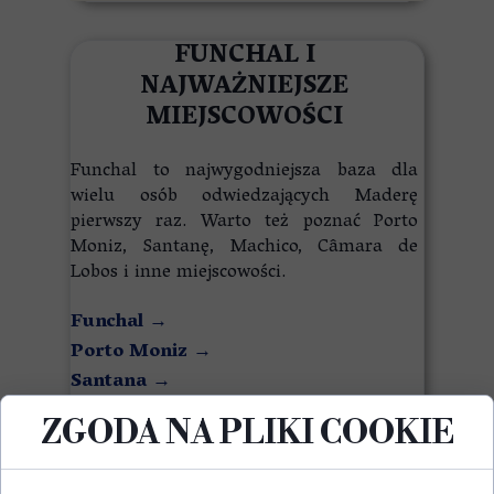
FUNCHAL I
NAJWAŻNIEJSZE
MIEJSCOWOŚCI
Funchal to najwygodniejsza baza dla
wielu osób odwiedzających Maderę
pierwszy raz. Warto też poznać Porto
Moniz, Santanę, Machico, Câmara de
Lobos i inne miejscowości.
Funchal
→
Porto Moniz
→
Santana
→
ZGODA NA PLIKI COOKIE