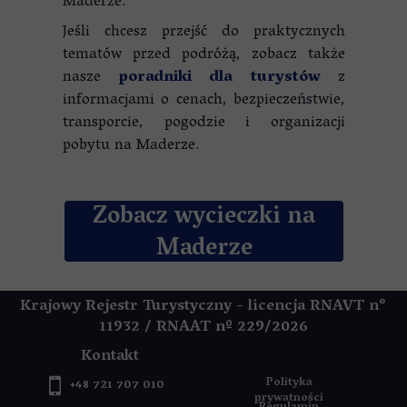
Maderze.
Jeśli chcesz przejść do praktycznych
tematów przed podróżą, zobacz także
nasze
poradniki dla turystów
z
informacjami o cenach, bezpieczeństwie,
transporcie, pogodzie i organizacji
pobytu na Maderze.
Zobacz wycieczki na
Maderze
Krajowy Rejestr Turystyczny - licencja RNAVT n°
11932 / RNAAT
nº 229/2026
Kontakt
Polityka
+48 721 707 010
prywatności