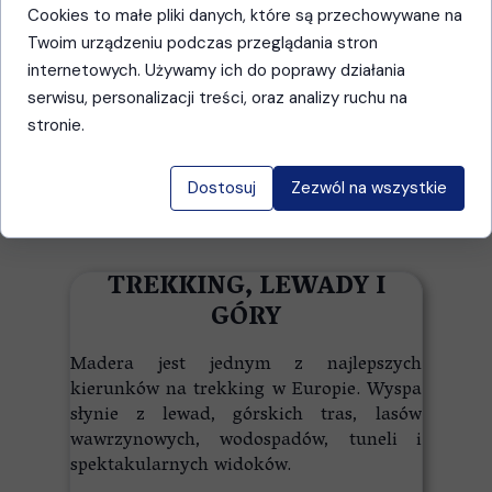
Cookies to małe pliki danych, które są przechowywane na
Twoim urządzeniu podczas przeglądania stron
internetowych. Używamy ich do poprawy działania
serwisu, personalizacji treści, oraz analizy ruchu na
stronie.
Dostosuj
Zezwól na wszystkie
TREKKING, LEWADY I
GÓRY
Madera jest jednym z najlepszych
kierunków na trekking w Europie. Wyspa
słynie z lewad, górskich tras, lasów
wawrzynowych, wodospadów, tuneli i
spektakularnych widoków.