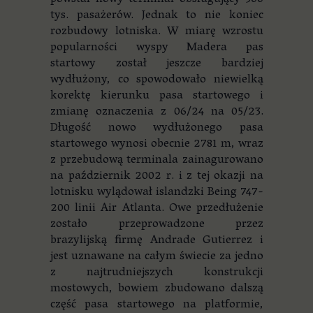
powstał nowy terminal obsługujący 500
tys. pasażerów. Jednak to nie koniec
rozbudowy lotniska. W miarę wzrostu
popularności wyspy Madera pas
startowy został jeszcze bardziej
wydłużony, co spowodowało niewielką
korektę kierunku pasa startowego i
zmianę oznaczenia z 06/24 na 05/23.
Długość nowo wydłużonego pasa
startowego wynosi obecnie 2781 m, wraz
z przebudową terminala zainagurowano
na październik 2002 r. i z tej okazji na
lotnisku wylądował islandzki Being 747-
200 linii Air Atlanta. Owe przedłużenie
zostało przeprowadzone przez
brazylijską firmę Andrade Gutierrez i
jest uznawane na całym świecie za jedno
z najtrudniejszych konstrukcji
mostowych, bowiem zbudowano dalszą
część pasa startowego na platformie,