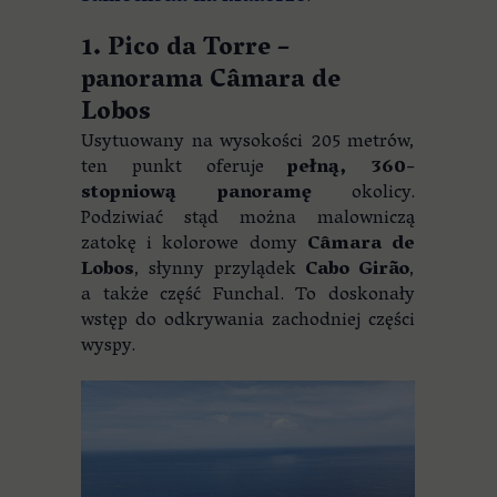
1. Pico da Torre –
panorama Câmara de
Lobos
Usytuowany na wysokości 205 metrów,
ten punkt oferuje
pełną, 360-
stopniową panoramę
okolicy.
Podziwiać stąd można malowniczą
zatokę i kolorowe domy
Câmara de
Lobos
, słynny przylądek
Cabo Girão
,
a także część Funchal. To doskonały
wstęp do odkrywania zachodniej części
wyspy.