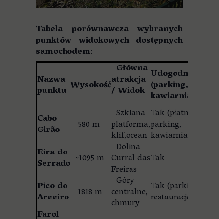
Tabela porównawcza wybranych
punktów widokowych dostępnych
samochodem
:
Główna
Udogodnienia
Nazwa
atrakcja
Wysokość
(parking,
punktu
/ Widok
kawiarnia)
Szklana
Tak (płatny
Cabo
580 m
platforma,
parking,
Girão
klif,ocean
kawiarnia)
Dolina
Eira do
~1095 m
Curral das
Tak
Serrado
Freiras
Góry
Pico do
Tak (parking,
1818 m
centralne,
Areeiro
restauracja)
chmury
Farol