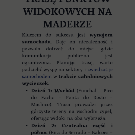
TRASĘ PUNKTÓW
WIDOKOWYCH NA
MADERZE
Kluczem do sukcesu jest
wynajem
samochodu
. Daje on niezależność i
pozwala dotrzeć do miejsc, gdzie
komunikacja publiczna jest
ograniczona. Planując trasę, warto
podzielić wyspę na sektory i
zwiedzać je
samochodem
w
trakcie całodniowych
wycieczek
.
Dzień 1: Wschód
(Funchal – Pico
do Facho – Ponta do Rosto –
Machico). Trasa prowadzi przez
górzyste tereny na wschodni cypel,
oferując widoki na oba wybrzeża.
Dzień 2: Centralna część i
północ
(Eira do Serrado – Balcões –