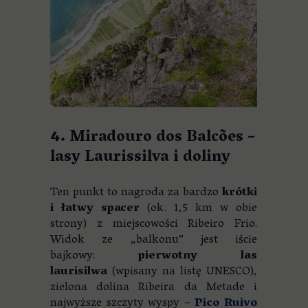
4. Miradouro dos Balcões –
lasy Laurissilva i doliny
Ten punkt to nagroda za bardzo
krótki
i łatwy spacer
(ok. 1,5 km w obie
strony) z miejscowości Ribeiro Frio.
Widok ze „balkonu” jest iście
bajkowy:
pierwotny las
laurisilwa
(wpisany na listę UNESCO),
zielona dolina Ribeira da Metade i
najwyższe szczyty wyspy –
Pico Ruivo