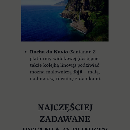
Rocha do Navio
(Santana): Z
platformy widokowej (dostępnej
także kolejką linową) podziwiać
można malowniczą
fajã
– małą,
nadmorską równinę z domkami.
NAJCZĘŚCIEJ
ZADAWANE