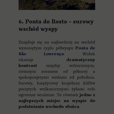
6. Ponta do Rosto – surowy
wschód wyspy
Znajduje się na najbardziej na wschód
wysuniętym cyplu półwyspu
Ponta de
São Lourenço
. Widok
ukazuje
dramatyczny
kontrast
między wzburzonym,
ciemnym oceanem od północy a
spokojniejszymi wodami od południa.
Surowy, księżycowy krajobraz klifów
pociętych wulkanicznymi żyłami robi
ogromne wrażenie. To również
jedno z
najlepszych miejsc na wyspie do
podziwiania wschodu słońca
.