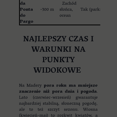
da
Zachód
Ponta
~300 m
słońca,
Tak (parking)
do
ocean
Pargo
NAJLEPSZY CZAS I
WARUNKI NA
PUNKTY
WIDOKOWE
Na Madery
pora roku ma mniejsze
znaczenie niż pora dnia i pogoda
.
Lato (czerwiec-wrzesień) gwarantuje
najbardziej stabilną, słoneczną pogodę,
ale to też szczyt sezonu. Wiosna
(kwiecień-maj) to rozkwit kwiatów, a