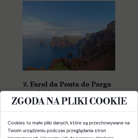
7. Farol da Ponta do Pargo
– zachód słońca na
ZGODA NA PLIKI COOKIE
zachodzie
Na przeciwległym, zachodnim krańcu
Cookies to małe pliki danych, które są przechowywane na
wyspy stoi latarnia morska Ponta do
Twoim urządzeniu podczas przeglądania stron
Pargo. Punkt widokowy przy niej (ok.