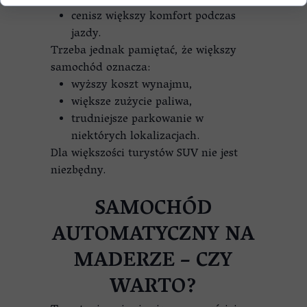
kierownicą,
cenisz większy komfort podczas
jazdy.
Trzeba jednak pamiętać, że większy
samochód oznacza:
wyższy koszt wynajmu,
większe zużycie paliwa,
trudniejsze parkowanie w
niektórych lokalizacjach.
Dla większości turystów SUV nie jest
niezbędny.
SAMOCHÓD
AUTOMATYCZNY NA
MADERZE – CZY
WARTO?