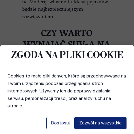
na Maderę, właśnie ta klasa pojazdów
będzie najbezpieczniejszym
rozwiązaniem.
CZY WARTO
WYNAJĄĆ SUV-A NA
MADERZE?
ZGODA NA PLIKI COOKIE
SUV na Maderze nie jest koniecznością.
Większość atrakcji turystycznych
Cookies to małe pliki danych, które są przechowywane na
można bez problemu odwiedzić
Twoim urządzeniu podczas przeglądania stron
zwykłym samochodem osobowym.
internetowych. Używamy ich do poprawy działania
SUV może jednak sprawdzić się w
serwisu, personalizacji treści, oraz analizy ruchu na
sytuacjach, gdy:
stronie.
podróżujesz w 4–5 osób,
masz dużo bagażu,
Dostosuj
Zezwól na wszystkie
zależy Ci na wyższej pozycji za