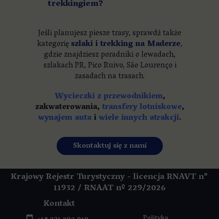
trekkingiem?
Jeśli planujesz piesze trasy, sprawdź także
kategorię
szlaki i trekking na Maderze
,
gdzie znajdziesz poradniki o lewadach,
szlakach PR, Pico Ruivo, São Lourenço i
zasadach na trasach.
Wycieczki z przewodnikiem
,
zakwaterowania,
transfery lotniskowe
,
wynajem auta
i
wiele innych atrakcji
.
Skontaktuj się z nami
Krajowy Rejestr Turystyczny - licencja RNAVT n°
11932 / RNAAT
nº 229/2026
Kontakt
Polityka