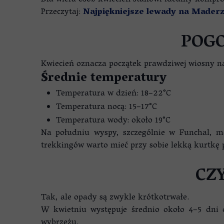
Dla wielu osób kwiecień stanowi idealny kompro
Przeczytaj:
Najpiękniejsze lewady na Maderz
POG
Kwiecień oznacza początek prawdziwej wiosny n
Średnie temperatury
Temperatura w dzień: 18–22°C
Temperatura nocą: 15–17°C
Temperatura wody: około 19°C
Na południu wyspy, szczególnie w Funchal, m
trekkingów warto mieć przy sobie lekką kurtkę 
CZ
Tak, ale opady są zwykle krótkotrwałe.
W kwietniu występuje średnio około 4–5 dni 
wybrzeżu.