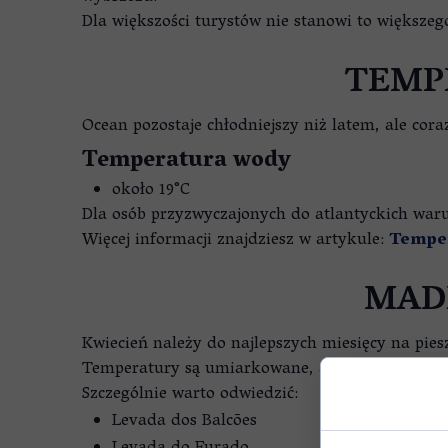
Dla większości turystów nie stanowi to większe
TEMP
Ocean pozostaje chłodniejszy niż latem, ale coraz
Temperatura wody
około 19°C
Dla osób przyzwyczajonych do atlantyckich war
Więcej informacji znajdziesz w artykule:
Temper
MAD
Kwiecień należy do najlepszych miesięcy na pie
Temperatury są umiarkowane, a krajobrazy wyj
Szczególnie warto odwiedzić:
Levada dos Balcões