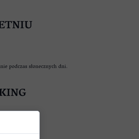
ETNIU
nie podczas słonecznych dni.
KING