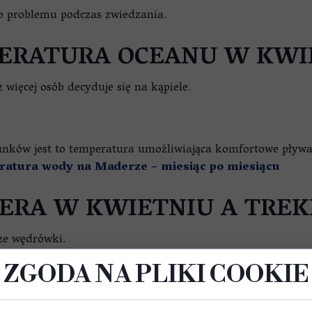
go problemu podczas zwiedzania.
ERATURA OCEANU W KWI
 więcej osób decyduje się na kąpiele.
unków jest to temperatura umożliwiająca komfortowe pływa
atura wody na Maderze – miesiąc po miesiącu
ERA W KWIETNIU A TREK
sze wędrówki.
ątkowo zielone po zimowych opadach.
ZGODA NA PLIKI COOKIE