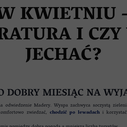
ZE
W KWIETNIU –
RATURA I CZY
JECHAĆ?
O DOBRY MIESIĄC NA WY
na odwiedzenie Madery. Wyspa zachwyca soczystą zieleni
komfortowo zwiedzać,
chodzić po lewadach
i korzystać