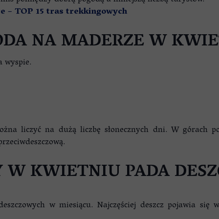
mis pomiędzy dobrą pogodą a mniejszą liczbą turystów.
e – TOP 15 tras trekkingowych
ODA NA MADERZE W KWIE
a wyspie.
ożna liczyć na dużą liczbę słonecznych dni. W górach p
przeciwdeszczową.
Y W KWIETNIU PADA DESZ
deszczowych w miesiącu. Najczęściej deszcz pojawia się