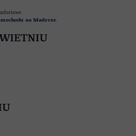
omfortowe.
mochodu na Maderze
.
KWIETNIU
IU