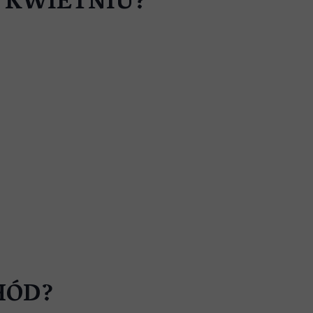
 KWIETNIU?
HÓD?