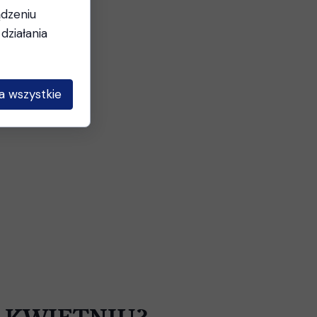
ądzeniu
działania
a wszystkie
ODY