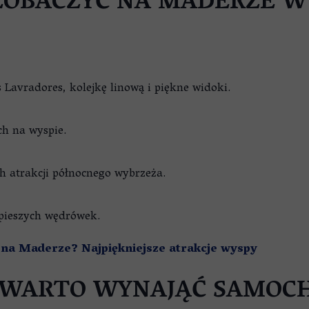
ZOBACZYĆ NA MADERZE W
 Lavradores, kolejkę linową i piękne widoki.
h na wyspie.
h atrakcji północnego wybrzeża.
 pieszych wędrówek.
 na Maderze? Najpiękniejsze atrakcje wyspy
 WARTO WYNAJĄĆ SAMOC