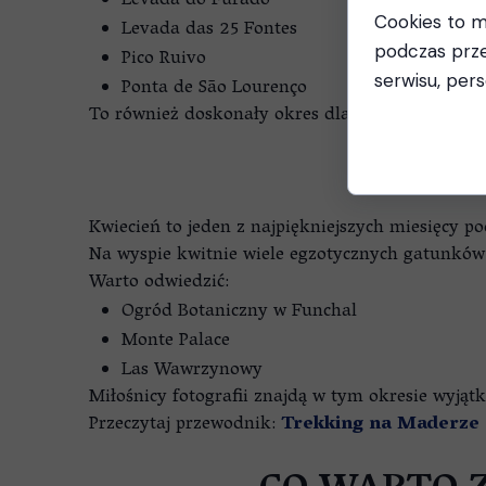
Levada do Furado
Cookies to m
Levada das 25 Fontes
podczas prze
Pico Ruivo
serwisu, pers
Ponta de São Lourenço
To również doskonały okres dla osób, które chc
PR
Kwiecień to jeden z najpiękniejszych miesięcy 
Na wyspie kwitnie wiele egzotycznych gatunków 
Warto odwiedzić:
Ogród Botaniczny w Funchal
Monte Palace
Las Wawrzynowy
Miłośnicy fotografii znajdą w tym okresie wyj
Przeczytaj przewodnik:
Trekking na Maderze