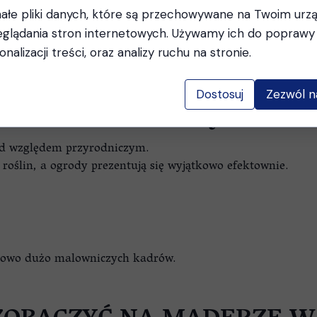
ałe pliki danych, które są przechowywane na Twoim urz
glądania stron internetowych. Używamy ich do poprawy 
onalizacji treści, oraz analizy ruchu na stronie.
ą uniknąć wysokich temperatur występujących latem.
Dostosuj
Zezwól n
ZYRODA I KWITNĄCE OGR
pod względem przyrodniczym.
roślin, a ogrody prezentują się wyjątkowo efektownie.
ątkowo dużo malowniczych kadrów.