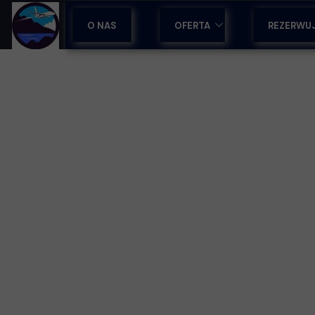
O NAS
OFERTA
REZERWU
OBOZY SPORTOWE
WYCIECZKI NA MADERZE
WYCIECZKI Z PRZEWODNIKI
WCZASY & LAST MINUTE
WSPARCIE DLA BIUR PODRÓ
WYJAZDY INTEGRACYJNE
TRANSFERY LOTNISKOWE