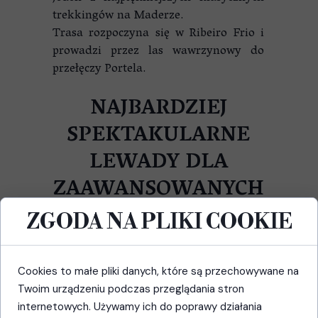
trekkingów na Maderze.
Trasa rozpoczyna się w Ribeiro Frio i
prowadzi przez las wawrzynowy do
przełęczy Portela.
NAJBARDZIEJ
SPEKTAKULARNE
LEWADY DLA
ZAAWANSOWANYCH
ZGODA NA PLIKI COOKIE
11. Levada do Caldeirão
Verde
Prawdziwa klasyka Madery.
Cookies to małe pliki danych, które są przechowywane na
Szlak prowadzi przez tunele, skalne
Twoim urządzeniu podczas przeglądania stron
ściany oraz gęsty las laurowy, kończąc
internetowych. Używamy ich do poprawy działania