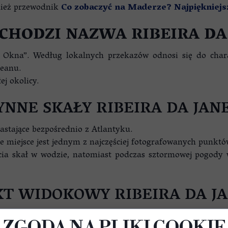
wnież przewodnik
Co zobaczyć na Maderze? Najpiękniejs
CHODZI NAZWA RIBEIRA DA
Okna”. Według lokalnych przekazów odnosi się do charak
ceanu.
j okolicy.
YNNE SKAŁY RIBEIRA DA JAN
stające bezpośrednio z Atlantyku.
 że miejsce jest jednym z najczęściej fotografowanych punkt
a skał w wodzie, natomiast podczas sztormowej pogody wi
T WIDOKOWY RIBEIRA DA J
 widokowy, z którego rozciąga się panorama na ocean, ska
ZGODA NA PLIKI COOKIE