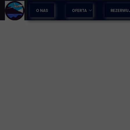
O NAS
OFERTA
REZERWU
OBOZY SPORTOWE
WYCIECZKI NA MADERZE
WYCIECZKI Z PRZEWODNIKI
WCZASY & LAST MINUTE
WSPARCIE DLA BIUR PODRÓ
WYJAZDY INTEGRACYJNE
TRANSFERY LOTNISKOWE