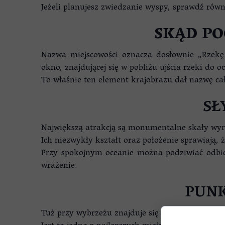
Jeżeli planujesz zwiedzanie wyspy, sprawdź ró
SKĄD PO
Nazwa miejscowości oznacza dosłownie „Rzekę 
okno, znajdującej się w pobliżu ujścia rzeki do o
To właśnie ten element krajobrazu dał nazwę całe
SŁ
Największą atrakcją są monumentalne skały wyra
Ich niezwykły kształt oraz położenie sprawiają,
Przy spokojnym oceanie można podziwiać odbici
wrażenie.
PUNK
Tuż przy wybrzeżu znajduje się popularny punkt