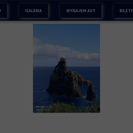
J
GALERIA
WYNAJEM AUT
BILET
EM
ŻY