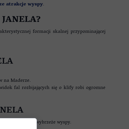
ze atrakcje wyspy
.
 JANELA?
terystycznej formacji skalnej przypominającej
ELA
ów na Maderze.
dok fal rozbijających się o klify robi ogromne
ANELA
ły oraz północne wybrzeże wyspy.