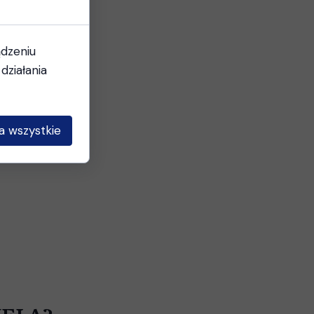
YBRZEŻE
ądzeniu
działania
em.
a wszystkie