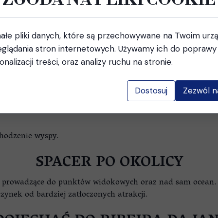
do fotografowania wschodów i zachodów słońca.
podczas podróży między Seixal a Porto Moniz.
A DA JANELA I PÓŁNOCNE W
ałe pliki danych, które są przechowywane na Twoim urz
glądania stron internetowych. Używamy ich do poprawy 
em, wysokimi klifami oraz niezwykle zielonym krajobraz
onalizacji treści, oraz analizy ruchu na stronie.
Dostosuj
Zezwól n
chodzenie wyspy.
SPACER PO OKOLICY
owe prowadzące do punktów widokowych oraz nad sam ocean.
zynek od bardziej zatłoczonych atrakcji.