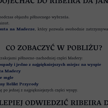
DOJECHAĆ DO RIBEIRA DA JA
 podczas objazdu północnego wybrzeża.
minut.
uta na Maderze
, który pozwala swobodnie zatrzymywa
CO ZOBACZYĆ W POBLIŻU?
atrakcjami północno-zachodniej części Madery:
spady i jedno z najpiękniejszych miejsc na wyspie
eża Madery
we mgle
y Relikt Przyrody
po jednej z najpiękniejszych części wyspy.
LEPIEJ ODWIEDZIĆ RIBEIRA 