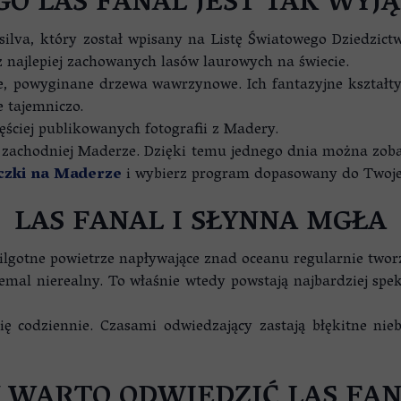
GO LAS FANAL JEST TAK WYJ
isilva, który został wpisany na Listę Światowego Dziedz
z najlepiej zachowanych lasów laurowych na świecie.
e, powyginane drzewa wawrzynowe. Ich fantazyjne kształty
e tajemniczo.
ęściej publikowanych fotografii z Madery.
po zachodniej Maderze. Dzięki temu jednego dnia można zob
czki na Maderze
i wybierz program dopasowany do Twoje
LAS FANAL I SŁYNNA MGŁA
ilgotne powietrze napływające znad oceanu regularnie twor
emal nierealny. To właśnie wtedy powstają najbardziej spek
ę codziennie. Czasami odwiedzający zastają błękitne nie
Y WARTO ODWIEDZIĆ LAS FAN