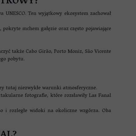
ĄTKOWY?
ictwa UNESCO. Ten wyjątkowy ekosystem zachował
, pokryte mchem gałęzie oraz często pojawiające
aczyć także Cabo Girão, Porto Moniz, São Vicente
go pobytu.
zy tutaj niezwykłe warunki atmosferyczne.
takularne fotografie, które rozsławiły Las Fanal
bo i rozległe widoki na okoliczne wzgórza. Oba
AL?