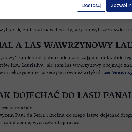
Dostosuj
Zezwól n
ybko się zmieniać nawet wtedy, gdy na wybrzeżu świeci sł
NAL A LAS WAWRZYNOWY LAU
zynowy” zamiennie, jednak nie oznaczają one dokładnie te
ntów lasu Laurisilva, ale sam las wawrzynowy obejmuje zn
kowym ekosystemie, przeczytaj również artykuł
Las Wawrzy
AK DOJECHAĆ DO LASU FANA
 jest samochód.
wyżem Paul da Serra i można do niego łatwo dojechać drog
ć całodziennej wycieczki obejmującej: