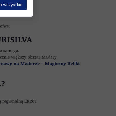
a wszystkie
ońce.
RISILVA
go samego.
acznie większy obszar Madery.
nowy na Maderze – Magiczny Relikt
L?
ą regionalną ER209.