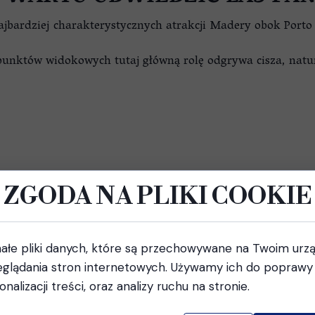
jbardziej charakterystycznych atrakcji Madery obok Porto 
punktów widokowych tutaj główną rolę odgrywa cisza, natu
wszy.
ZGODA NA PLIKI COOKIE
SPACER PO LESIE FANAL
otowania ani dużej kondycji. W okolicy znajduje się kilka
ałe pliki danych, które są przechowywane na Twoim urz
glądania stron internetowych. Używamy ich do poprawy 
jny spacer i podziwianie krajobrazów.
onalizacji treści, oraz analizy ruchu na stronie.