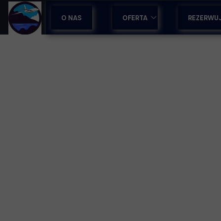
O NAS
OFERTA
REZERWU
OBOZY SPORTOWE
WYCIECZKI NA MADERZE
WYCIECZKI Z PRZEWODNIKI
WCZASY & LAST MINUTE
WSPARCIE DLA BIUR PODRÓ
WYJAZDY INTEGRACYJNE
TRANSFERY LOTNISKOWE