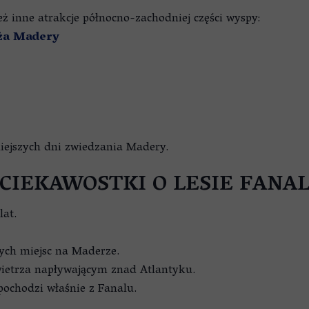
ż inne atrakcje północno-zachodniej części wyspy:
eża Madery
iejszych dni zwiedzania Madery.
CIEKAWOSTKI O LESIE FANA
at.
nych miejsc na Maderze.
ietrza napływającym znad Atlantyku.
pochodzi właśnie z Fanalu.