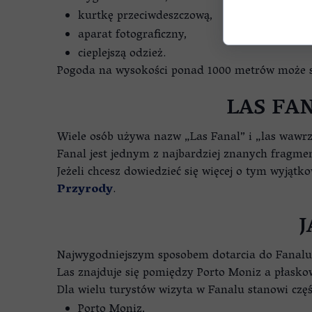
kurtkę przeciwdeszczową,
aparat fotograficzny,
cieplejszą odzież.
Pogoda na wysokości ponad 1000 metrów może sz
LAS FA
Wiele osób używa nazw „Las Fanal” i „las wawr
Fanal jest jednym z najbardziej znanych fragme
Jeżeli chcesz dowiedzieć się więcej o tym wyjąt
Przyrody
.
J
Najwygodniejszym sposobem dotarcia do Fanalu
Las znajduje się pomiędzy Porto Moniz a płasko
Dla wielu turystów wizyta w Fanalu stanowi częś
Porto Moniz,