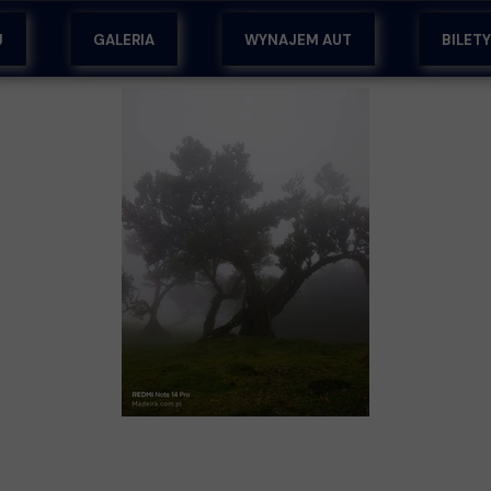
J
GALERIA
WYNAJEM AUT
BILET
EM
ŻY