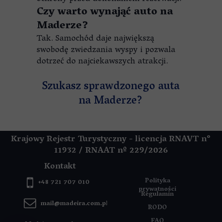
Czy warto wynająć auto na
Maderze?
Tak. Samochód daje największą
swobodę zwiedzania wyspy i pozwala
dotrzeć do najciekawszych atrakcji.
Szukasz sprawdzonego auta
na Maderze?
Krajowy Rejestr Turystyczny - licencja RNAVT n°
11932 / RNAAT
nº 229/2026
Kontakt
Polityka
+48 721 707 010
prywatności
Regulamin
mail@madeira.com.pl
RODO
FAQ