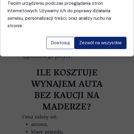
użytkowników.
Twoim urządzeniu podczas przeglądania stron
Odbiór na lotnisku
internetowych. Używamy ich do poprawy działania
Niektóre oferty wymagają transferu do
serwisu, personalizacji treści, oraz analizy ruchu na
biura poza lotniskiem.
stronie.
Limity kilometrów
Na Maderze większość turystów
Dostosuj
Zezwól na wszystkie
pokonuje od 300 do 700 km podczas
tygodniowego pobytu.
ILE KOSZTUJE
WYNAJEM AUTA
BEZ KAUCJI NA
MADERZE?
Cena zależy od:
sezonu,
klasy pojazdu,