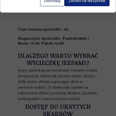
Dostosuj
Zezwól na wszystkie
Czas trwania wycieczki: 4h.
Rozpoczęcie wycieczki: Poniedziałek /
Środa -8:30; Piątek 14:00
DLACZEGO WARTO WYBRAĆ
WYCIECZKĘ JEEPAMI?
Jeepy pozwalają na zwiedzanie terenów trudno
dostępnych, takich jak górskie szlaki, doliny i
klify, które oferują zapierające dech w
piersiach widoki. To doskonały sposób na
odkrywanie dzikiej przyrody Madery, jej lasów,
wodospadów i malowniczych wiosek.
DOSTĘP DO UKRYTYCH
SKARBÓW