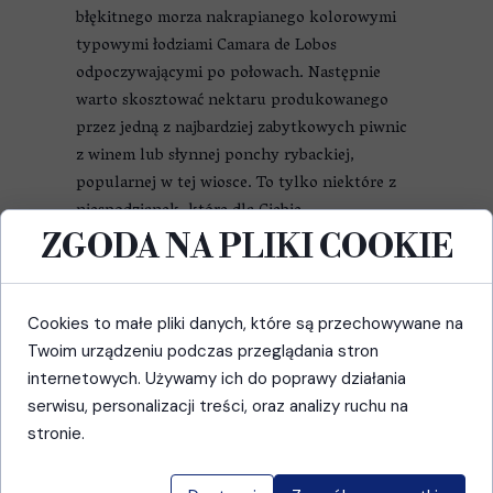
błękitnego morza nakrapianego kolorowymi
typowymi łodziami Camara de Lobos
odpoczywającymi po połowach. Następnie
warto skosztować nektaru produkowanego
przez jedną z najbardziej zabytkowych piwnic
z winem lub słynnej ponchy rybackiej,
popularnej w tej wiosce. To tylko niektóre z
niespodzianek, które dla Ciebie
przygotowaliśmy.
ZGODA NA PLIKI COOKIE
Dodaj do koszyka
Cookies to małe pliki danych, które są przechowywane na
Twoim urządzeniu podczas przeglądania stron
internetowych. Używamy ich do poprawy działania
serwisu, personalizacji treści, oraz analizy ruchu na
stronie.