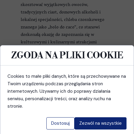
skosztować wyjątkowych owoców,
tradycyjnych ciast, domowych alkoholi i
lokalnej specjalności, chleba czosnkowego
znanego jako „bolo do caco”, co stanowi
doskonałą okazję do zapoznania się w
kulturowymi i kulinarnymi atrakcjami
regionu.
ZGODA NA PLIKI COOKIE
Dodaj do koszyka
Cookies to małe pliki danych, które są przechowywane na
Twoim urządzeniu podczas przeglądania stron
internetowych. Używamy ich do poprawy działania
serwisu, personalizacji treści, oraz analizy ruchu na
stronie.
Dostosuj
Zezwól na wszystkie