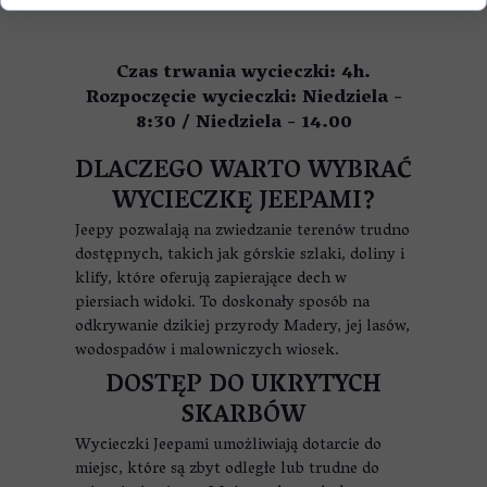
Czas trwania wycieczki: 4h.
Rozpoczęcie wycieczki: Niedziela -
8:30 / Niedziela - 14.00
DLACZEGO WARTO WYBRAĆ
WYCIECZKĘ JEEPAMI?
Jeepy pozwalają na zwiedzanie terenów trudno
dostępnych, takich jak górskie szlaki, doliny i
klify, które oferują zapierające dech w
piersiach widoki. To doskonały sposób na
odkrywanie dzikiej przyrody Madery, jej lasów,
wodospadów i malowniczych wiosek.
DOSTĘP DO UKRYTYCH
SKARBÓW
Wycieczki Jeepami umożliwiają dotarcie do
miejsc, które są zbyt odległe lub trudne do