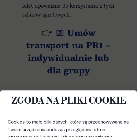
bilet upoważnia do korzystania z tych
szlaków zjazdowych.
👉
📅
Umów
transport na PR1 –
indywidualnie lub
dla grupy
SIMPLIFICA –
ZGODA NA PLIKI COOKIE
OBOWIĄZKOWA
Cookies to małe pliki danych, które są przechowywane na
REZERWACJA I OPŁATA
Twoim urządzeniu podczas przeglądania stron