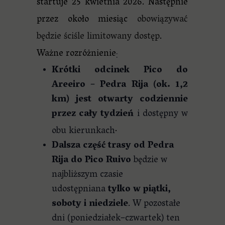
startuje 25 kwietnia 2026. Następnie
przez około miesiąc
obowiązywać
będzie ściśle limitowany dostęp
.
Ważne rozróżnienie
:
Krótki odcinek Pico do
Areeiro – Pedra Rija (ok. 1,2
km) jest otwarty codziennie
przez cały tydzień
i dostępny w
.
obu kierunkach
Dalsza część trasy od Pedra
Rija do Pico Ruivo
będzie w
najbliższym czasie
udostępniana
tylko w piątki,
soboty i niedziele
. W pozostałe
dni (poniedziałek–czwartek) ten