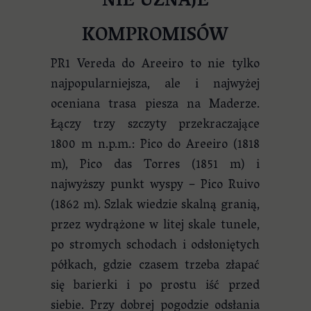
NIE UZNAJE
KOMPROMISÓW
PR1 Vereda do Areeiro to nie tylko
najpopularniejsza, ale i najwyżej
oceniana trasa piesza na Maderze.
Łączy trzy szczyty przekraczające
1800 m n.p.m.: Pico do Areeiro (1818
m), Pico das Torres (1851 m) i
najwyższy punkt wyspy – Pico Ruivo
(1862 m). Szlak wiedzie skalną granią,
przez wydrążone w litej skale tunele,
po stromych schodach i odsłoniętych
półkach, gdzie czasem trzeba złapać
się barierki i po prostu iść przed
siebie. Przy dobrej pogodzie odsłania