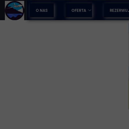
O NAS
OFERTA
REZERWU
OBOZY SPORTOWE
WYCIECZKI NA MADERZE
WYCIECZKI Z PRZEWODNIKI
WCZASY & LAST MINUTE
WSPARCIE DLA BIUR PODRÓ
WYJAZDY INTEGRACYJNE
TRANSFERY LOTNISKOWE