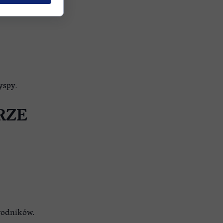
yspy.
RZE
wodników.