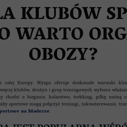
ZE
LA KLUBÓW S
GO WARTO OR
OBOZY?
 całej Europy. Wyspa oferuje doskonałe warunki klim
z więcej klubów, drużyn i grup treningowych wybiera właśn
zy chodzi o bieganie, kolarstwo, trekking, piłkę nożną
luby sportowe mogą połączyć treningi, zakwaterowanie, tra
sportowe na Maderze
.