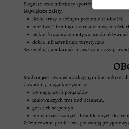
Biegacze oraz miłośnicy sportów wytrzymałości
Największe zalety:
liczne trasy o różnym poziomie trudności,
możliwość treningu na różnych wysokościac
piękne krajobrazy motywujące do aktywnośc
dobra infrastruktura turystyczna.
Szczególną popularnością cieszą się trasy prowad
OB
Madera jest również atrakcyjnym kierunkiem dl
Zawodnicy mogą korzystać z:
wymagających podjazdów,
malowniczych tras nad oceanem,
górskich serpentyn,
mniej uczęszczanych dróg idealnych do tren
Zróżnicowane profile tras pozwalają przygotow