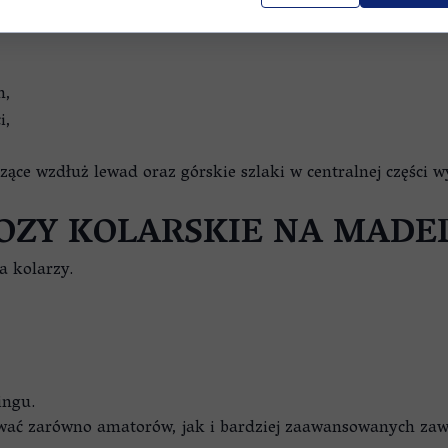
owych znajdą na Maderze doskonałe warunki do treningu.
h,
i,
zące wzdłuż lewad oraz górskie szlaki w centralnej części w
OZY KOLARSKIE NA MADE
a kolarzy.
ingu.
ywać zarówno amatorów, jak i bardziej zaawansowanych za