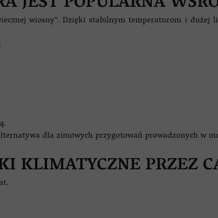
RA JEST POPULARNA WŚR
ecznej wiosny”. Dzięki stabilnym temperaturom i dużej li
:
ą.
a alternatywa dla zimowych przygotowań prowadzonych w mn
I KLIMATYCZNE PRZEZ C
at.