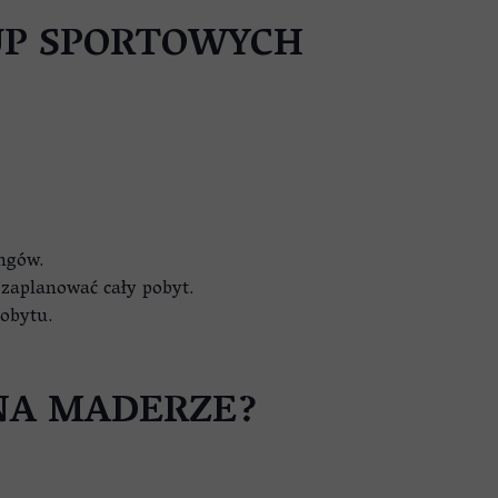
UP SPORTOWYCH
ngów.
 zaplanować cały pobyt.
pobytu.
NA MADERZE?