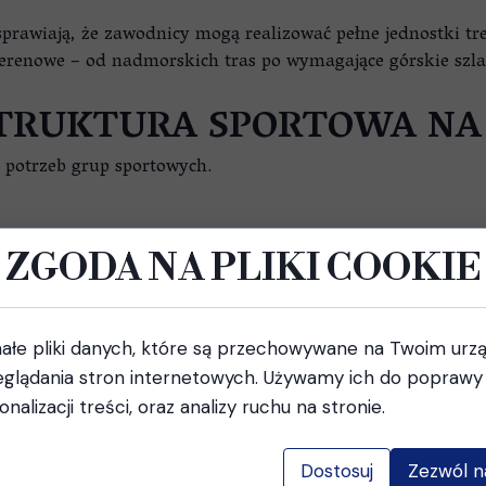
rawiają, że zawodnicy mogą realizować pełne jednostki tr
renowe – od nadmorskich tras po wymagające górskie szla
TRUKTURA SPORTOWA NA
potrzeb grup sportowych.
ZGODA NA PLIKI COOKIE
ałe pliki danych, które są przechowywane na Twoim urz
glądania stron internetowych. Używamy ich do poprawy 
i i oferuje dodatkowe udogodnienia dla zawodników oraz t
onalizacji treści, oraz analizy ruchu na stronie.
ZY BIEGOWE I TREKKIN
Dostosuj
Zezwól n