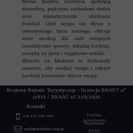
Nocna Madera zachwyca spokojną
atmosferą, pięknymi zachodami słońca
oraz klimatycznymi uliczkami
Funchal. Choć wyspa nie słynie z
intensywnego życia nocnego, oferuje
wiele atrakcji dla osób ceniących
romantyczne spacery, lokalną kuchnię,
muzykę na żywo i wyjątkowe widoki.
Wieczór na Maderze to doskonały
moment, aby zwolnić tempo i odkryć
bardziej kameralne oblicze wyspy.
Krajowy Rejestr Turystyczny - licencja RNAVT n°
11932 / RNAAT
nº 229/2026
Kontakt
Polityka
+48 721 707 010
prywatności
Regulamin
mail@madeira.com.pl
RODO