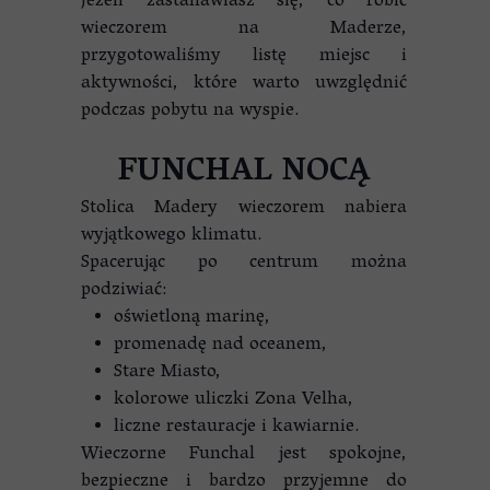
Jeżeli zastanawiasz się, co robić
wieczorem na Maderze,
przygotowaliśmy listę miejsc i
aktywności, które warto uwzględnić
podczas pobytu na wyspie.
FUNCHAL NOCĄ
Stolica Madery wieczorem nabiera
wyjątkowego klimatu.
Spacerując po centrum można
podziwiać:
oświetloną marinę,
promenadę nad oceanem,
Stare Miasto,
kolorowe uliczki Zona Velha,
liczne restauracje i kawiarnie.
Wieczorne Funchal jest spokojne,
bezpieczne i bardzo przyjemne do