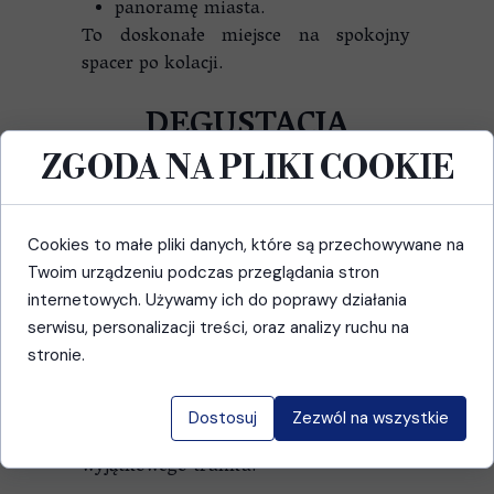
panoramę miasta.
To doskonałe miejsce na spokojny
spacer po kolacji.
DEGUSTACJA
SŁYNNEGO WINA
ZGODA NA PLIKI COOKIE
MADEIRA
Wino Madeira jest jednym z
Cookies to małe pliki danych, które są przechowywane na
najbardziej rozpoznawalnych
Twoim urządzeniu podczas przeglądania stron
produktów wyspy.
internetowych. Używamy ich do poprawy działania
Wieczorne degustacje organizowane są
serwisu, personalizacji treści, oraz analizy ruchu na
w wielu lokalnych winiarniach oraz
stronie.
restauracjach.
To doskonała okazja do poznania
Dostosuj
Zezwól na wszystkie
historii i tradycji produkcji tego
wyjątkowego trunku.