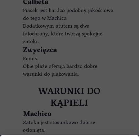
Calheta
Piasek jest bardzo podobny jakościowo
do tego w Machico.
Dodatkowym atutem są dwa
falochrony, które tworzą spokojne
zatoki.
Zwycięzca
Remis.
Obie plaże oferują bardzo dobre
warunki do plażowania.
WARUNKI DO
KĄPIELI
Machico
Zatoka jest stosunkowo dobrze
osłonięta.
Woda jest zazwyczaj spokojna i