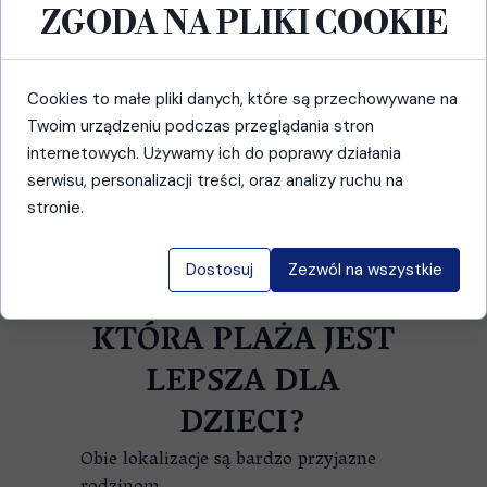
ZGODA NA PLIKI COOKIE
bezpieczna.
Calheta
Dzięki falochronom fale są zwykle
Cookies to małe pliki danych, które są przechowywane na
jeszcze mniejsze niż w Machico.
Twoim urządzeniu podczas przeglądania stron
To jedna z najspokojniejszych plaż na
internetowych. Używamy ich do poprawy działania
całej wyspie.
serwisu, personalizacji treści, oraz analizy ruchu na
Zwycięzca
stronie.
Calheta.
Nieznacznie wygrywa pod względem
Dostosuj
Zezwól na wszystkie
bezpieczeństwa i komfortu kąpieli.
KTÓRA PLAŻA JEST
LEPSZA DLA
DZIECI?
Obie lokalizacje są bardzo przyjazne